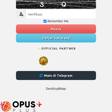
Remember Me
Masuk
Daftar Sekarang
OFFICIAL PARTNER
Main di Telegram
Desktop
Wap