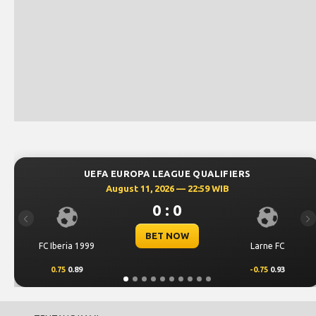
UEFA EUROPA LEAGUE QUALIFIERS
August 11, 2026 — 22:59 WIB
0 : 0
Previous
Ne
BET NOW
FC Iberia 1999
Larne FC
0.75
0.89
-0.75
0.93