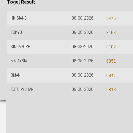
Togel Result
HK SIANG
08-08-2026
2476
TOKYO
08-08-2026
8163
SINGAPORE
08-08-2026
5102
MALAYSIA
08-08-2026
6851
OMAN
08-08-2026
0841
TOTO WUHAN
09-08-2026
9813