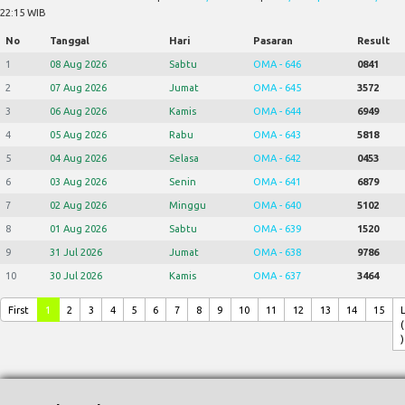
22:15 WIB
No
Tanggal
Hari
Pasaran
Result
1
08 Aug 2026
Sabtu
OMA - 646
0841
2
07 Aug 2026
Jumat
OMA - 645
3572
3
06 Aug 2026
Kamis
OMA - 644
6949
4
05 Aug 2026
Rabu
OMA - 643
5818
5
04 Aug 2026
Selasa
OMA - 642
0453
6
03 Aug 2026
Senin
OMA - 641
6879
7
02 Aug 2026
Minggu
OMA - 640
5102
8
01 Aug 2026
Sabtu
OMA - 639
1520
9
31 Jul 2026
Jumat
OMA - 638
9786
10
30 Jul 2026
Kamis
OMA - 637
3464
First
1
2
3
4
5
6
7
8
9
10
11
12
13
14
15
(
)