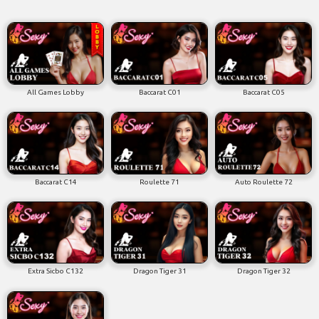
All Games Lobby
Baccarat C01
Baccarat C05
Baccarat C14
Roulette 71
Auto Roulette 72
Extra Sicbo C132
Dragon Tiger 31
Dragon Tiger 32