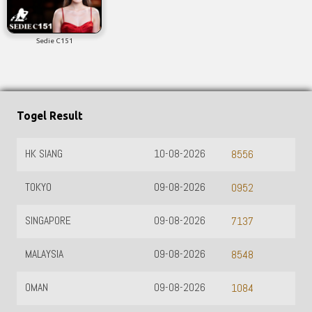
Sedie C151
Togel Result
HK SIANG
10-08-2026
8556
TOKYO
09-08-2026
0952
SINGAPORE
09-08-2026
7137
MALAYSIA
09-08-2026
8548
OMAN
09-08-2026
1084