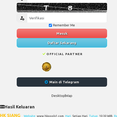
Remember Me
Masuk
Daftar Sekarang
OFFICIAL PARTNER
Main di Telegram
Desktop
Wap
Hasil Keluaran
HK SIANG
Website:
www.hkpools1.com
, Hari:
Setiap Hari
, Tutup:
10:30 WIB
, R