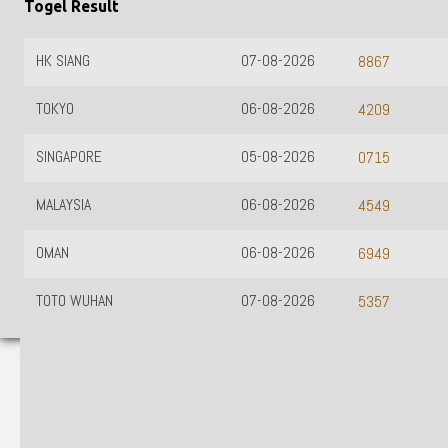
Togel Result
HK SIANG
07-08-2026
8867
TOKYO
06-08-2026
4209
SINGAPORE
05-08-2026
0715
MALAYSIA
06-08-2026
4549
OMAN
06-08-2026
6949
TOTO WUHAN
07-08-2026
5357